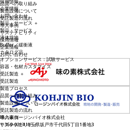
採用情報
品質への取り組み
企業情報
製造設備について
お問い合わせ
受託製造の流れ
製品・サービス
＋
導入事例
製品・サービス
サステナビリティ
液体培地
採用情報
Buffer／緩衝液
企業情報
カタログ品
お問い合わせ
オプションサービス：試験サービス
容器・包材カスタマイズ
受託製造
＋
受託製造
製造プロセス
品質への取り組み
製造設備について
受託製造の流れ
導入事例
味の素コージンバイオ株式会社
サステナビリティ
〒350-0214 埼玉県坂戸市千代田5丁目1番地3