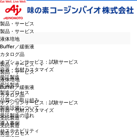
製品・サービス
製品・サービス
液体培地
Buffer／緩衝液
カタログ品
オプションサービス：試験サービス
製品・サービス
＋
容器・包材カスタマイズ
製品・サービス
受託製造
液体培地
受託製造
Buffer／緩衝液
製造プロセス
カタログ品
品質への取り組み
オプションサービス：試験サービス
製造設備について
容器・包材カスタマイズ
受託製造の流れ
受託製造
＋
導入事例
受託製造
サステナビリティ
製造プロセス