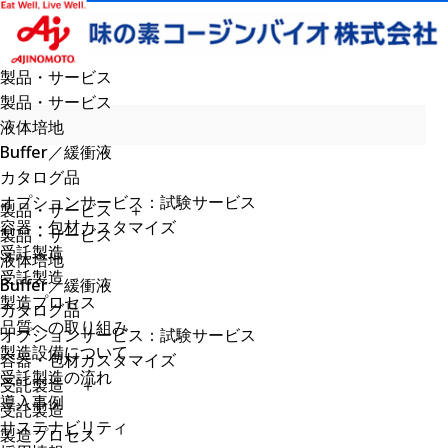
製品・サービス
製品・サービス
液体培地
Buffer／緩衝液
カタログ品
オプションサービス：試験サービス
製品・サービス
＋
容器・包材カスタマイズ
製品・サービス
受託製造
液体培地
受託製造
Buffer／緩衝液
製造プロセス
カタログ品
品質への取り組み
オプションサービス：試験サービス
製造設備について
容器・包材カスタマイズ
受託製造の流れ
受託製造
＋
導入事例
受託製造
サステナビリティ
製造プロセス