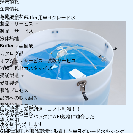
採用情報
企業情報
お問い合わせ
培地調製・Buffer用WFIグレード水
製品・サービス
＋
製品・サービス
液体培地
Buffer／緩衝液
カタログ品
オプションサービス：試験サービス
容器・包材カスタマイズ
受託製造
＋
受託製造
製造プロセス
品質への取り組み
製造設備について
国内製造・安定調達・コスト削減！！
受託製造の流れ
シングルユースバッグにWFI規格に適合した
導入事例
水を提供いたします！
サステナビリティ
GMP準拠した製造環境で製造したWFIグレード水をシング