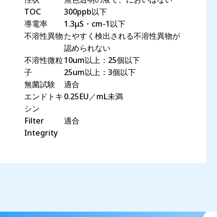
TOC
300ppb以下
導電率
1.3μS・cm-1以下
不溶性異物
たやすく検出される不溶性異物が
認められない
不溶性微粒
10um以上：25個以下
子
25um以上：3個以下
無菌試験
適合
エンドトキ
0.25EU／mL未満
シン
Filter
適合
Integrity