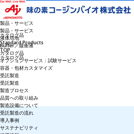
製品・サービス
製品・サービス
カタログ品
液体培地
Standard Products
Buffer／緩衝液
TOP
カタログ品
カタログ品
オプションサービス：試験サービス
容器・包材カスタマイズ
受託製造
受託製造
製造プロセス
品質への取り組み
製造設備について
受託製造の流れ
導入事例
サステナビリティ