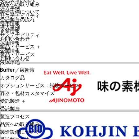
受託製造の流れ
品質への取り組み
導入事例
製造設備について
サステナビリティ
受託製造の流れ
採用情報
導入事例
企業情報
サステナビリティ
お問い合わせ
採用情報
製品・サービス
＋
企業情報
製品・サービス
お問い合わせ
液体培地
Buffer／緩衝液
カタログ品
オプションサービス：試験サービス
容器・包材カスタマイズ
受託製造
＋
受託製造
製造プロセス
品質への取り組み
製造設備について