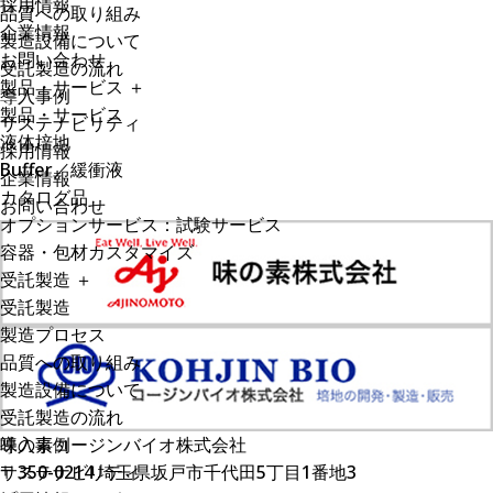
採用情報
品質への取り組み
企業情報
製造設備について
お問い合わせ
受託製造の流れ
製品・サービス
＋
導入事例
製品・サービス
サステナビリティ
液体培地
採用情報
Buffer／緩衝液
企業情報
カタログ品
お問い合わせ
オプションサービス：試験サービス
容器・包材カスタマイズ
受託製造
＋
受託製造
製造プロセス
品質への取り組み
製造設備について
受託製造の流れ
導入事例
味の素コージンバイオ株式会社
サステナビリティ
〒350-0214 埼玉県坂戸市千代田5丁目1番地3