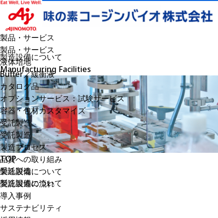
製品・サービス
製品・サービス
製造設備について
液体培地
Manufacturing Facilities
Buffer／緩衝液
カタログ品
オプションサービス：試験サービス
容器・包材カスタマイズ
受託製造
受託製造
製造プロセス
TOP
品質への取り組み
受託製造
製造設備について
製造設備について
受託製造の流れ
導入事例
サステナビリティ