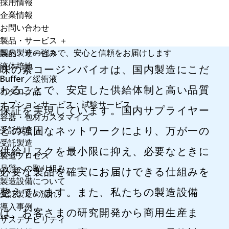
採用情報
企業情報
お問い合わせ
製品・サービス
＋
国内製造の強みで、安心と信頼をお届けします
製品・サービス
液体培地
味の素コージンバイオは、国内製造にこだ
Buffer／緩衝液
わることで、安定した供給体制と高い品質
カタログ品
オプションサービス：試験サービス
保証を実現しています。国内サプライヤー
容器・包材カスタマイズ
との強固なネットワークにより、万が一の
受託製造
＋
受託製造
供給リスクを最小限に抑え、必要なときに
製造プロセス
品質への取り組み
必要な製品を確実にお届けできる仕組みを
製造設備について
整えています。また、私たちの製造設備
受託製造の流れ
導入事例
は、お客さまの研究開発から商用生産ま
サステナビリティ