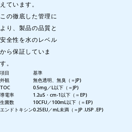
えています。
この徹底した管理に
より、製品の品質と
安全性を水のレベル
から保証していま
す。
項目
基準
外観
無色透明、無臭（＝JP)
TOC
0.5mg／L以下（＝JP)
導電率
1.2uS・cm-1以下（＝EP)
生菌数
10CFU／100mL以下（＝EP)
エンドトキシン
0.25EU／mL未満（＝JP .USP .EP)