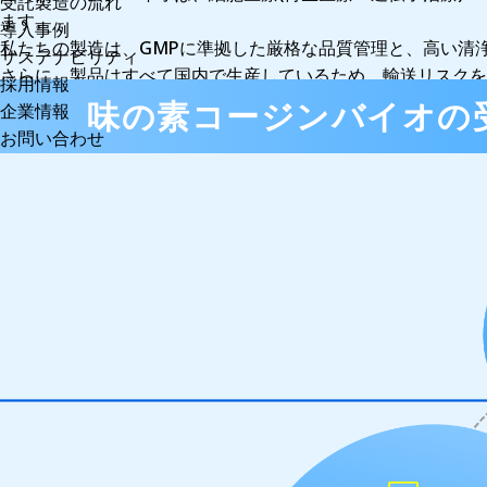
受託製造の流れ
ます。
導入事例
私たちの製造は、GMPに準拠した厳格な品質管理と、高い清
サステナビリティ
さらに、製品はすべて国内で生産しているため、輸送リスクを
採用情報
私たちは、「安心できる品質」と「迅速かつ安定した供給力」
味の素コージンバイオの
企業情報
お問い合わせ