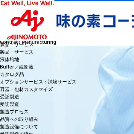
受託製造
Contract Manufacturing
製品・サービス
製品・サービス
液体培地
Buffer／緩衝液
カタログ品
オプションサービス：試験サービス
容器・包材カスタマイズ
受託製造
受託製造
製造プロセス
品質への取り組み
製造設備について