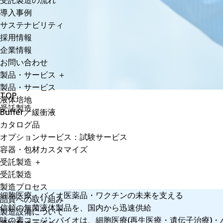
受託製造の流れ
導入事例
サステナビリティ
採用情報
企業情報
お問い合わせ
製品・サービス
＋
製品・サービス
TOP
液体培地
受託製造
Buffer／緩衝液
カタログ品
オプションサービス：試験サービス
容器・包材カスタマイズ
受託製造
＋
受託製造
製造プロセス
細胞医療・バイオ医薬品・
ワクチンの未来を支える
品質への取り組み
信頼の無菌液体製品を、
国内から迅速供給
製造設備について
味の素コージンバイオは、細胞医療(再生医療・遺伝子治療)・